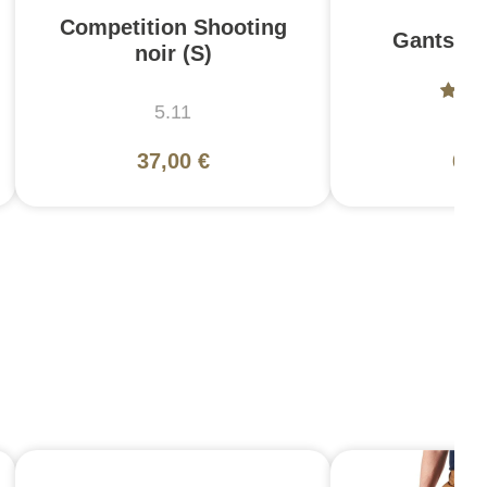
Competition Shooting
Gants X-
noir (S)
5.11
Kin
37,00 €
64,