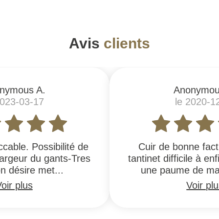
Avis
clients
nymous A.
Anonymou
2023-03-17
le 2020-1
ccable. Possibilité de
Cuir de bonne fact
largeur du gants-Tres
tantinet difficile à en
 on désire met...
une paume de mai
oir plus
Voir pl