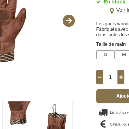
En stock
Voir 
Les gants woodcr
Fabriqués avec 
dans toutes les 
Taille de main
S
M
Ajout
Livré chez 
Satisfait ou