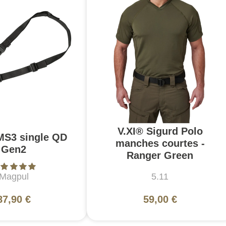
V.XI® Sigurd Polo
MS3 single QD
manches courtes -
Gen2
Ranger Green
Magpul
5.11
87,90 €
59,00 €