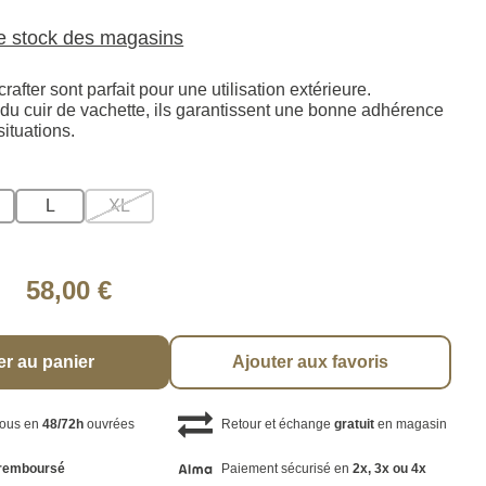
le stock des magasins
after sont parfait pour une utilisation extérieure.
du cuir de vachette, ils garantissent une bonne adhérence
situations.
L
XL
58,00 €
er au panier
Ajouter aux favoris
vous en
48/72h
ouvrées
Retour et échange
gratuit
en magasin
remboursé
Paiement sécurisé en
2x, 3x ou 4x