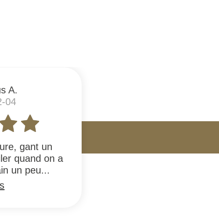
s A.
2-04
ure, gant un
filer quand on a
n un peu...
us