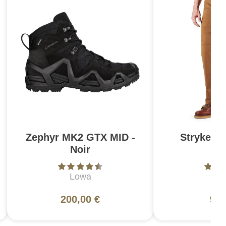
Zephyr MK2 GTX MID -
Stryke Pa
Noir
Br
Lowa
5
200,00 €
99,