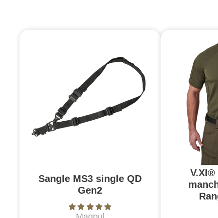
V.XI®
Sangle MS3 single QD
manch
Gen2
Ran
Magpul