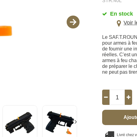
STR.40L
En stock
Voir 
Le SAF.T.ROUND™
pour armes à fe
de fournir une i
réelles. C'est u
armes à feu ch
de préparer le c
ne peut pas tire
Ajout
Livré chez 