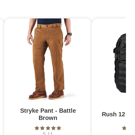
Stryke Pant - Battle
Rush 12 2.0
Brown
5.11
5