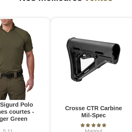
 Sigurd Polo
Crosse CTR Carbine
es courtes -
Mil-Spec
ger Green
5.11
Magpul