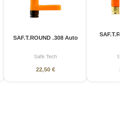
SAF.T.ROU
SAF.T.ROUND .308 Auto
B
Safe Tech
Safe
22,50 €
36,