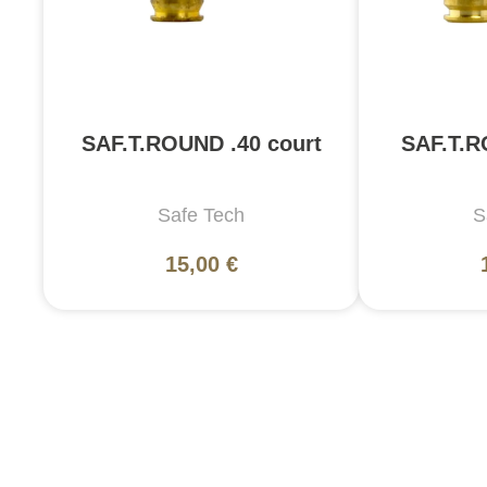
SAF.T.ROUND .40 court
SAF.T.R
Safe Tech
S
15,00 €