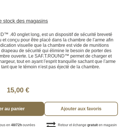
le stock des magasins
 .40 onglet long, est un dispositif de sécurité breveté
u et conçu pour être placé dans la chambre de l'arme afin
ndication visuelle que la chambre est vide de munitions
n drapeau de sécurité qui élimine le besoin de porter des
ambre ouverte. Le SAF.T.ROUND™ permet de charger et
hargeur, tout en ayant l'esprit tranquille sachant que l'arme
r tant que le témoin n'est pas éjecté de la chambre.
15,00 €
er au panier
Ajouter aux favoris
vous en
48/72h
ouvrées
Retour et échange
gratuit
en magasin