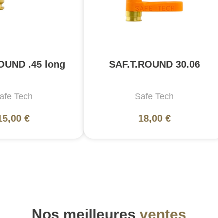
OUND .45 long
SAF.T.ROUND 30.06
afe Tech
Safe Tech
15,00 €
18,00 €
Nos meilleures
ventes