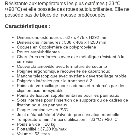
Résistante aux températures les plus extrêmes (-33 °C
/+90 °C) et elle possède des roues autolubrifiantes. Elle ne
possède pas de blocs de mousse prédécoupés.
Caractéristiques :
Dimensions extérieures : 627 x 475 x H292 mm
Dimensions intérieures : 538 x 405 x H250 mm
Coques en Copolymère de polypropylène
Roues autolubrifiantes
Charnières renforcées avec axe métallique résistant à la
corrosion
Couvercle amovible avec fermeture de sécurité
Poignée ergonomique recouverte de caoutchouc
Manche télescopique avec système déverrouillage rapide
Poignées latérales pour le transport à 2
Points de verrouillage pour cadenas et renforcés par des
clips en acier inoxydable
Points de fixation supplémentaires pour les panneaux
Slots internes pour l'insertion de supports ou de cadres de
fixation pour les panneaux
Plaque nominative en PVC
Joint d'étanchéité et Valve de pressurisation manuelle
Température mini / maxi d’utilisation : -33 °C / +90 °C
Poids à vide : 10 kg
Flottabilité : 37.20 Kg/max
Volume : 53 litres