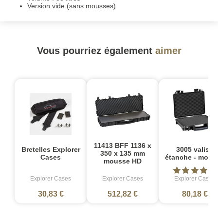
Version vide (sans mousses)
Vous pourriez également
aimer
11413 BFF 1136 x
Bretelles Explorer
3005 valise
350 x 135 mm
Cases
étanche - mous
mousse HD
Explorer Cases
Explorer Cases
Explorer Cases
30,83 €
512,82 €
80,18 €