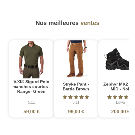
Nos meilleures
ventes
V.XI® Sigurd Polo
Stryke Pant -
Zephyr MK2 G
manches courtes -
Battle Brown
MID - Noir
Ranger Green
5.11
5.11
Lowa
59,00 €
99,00 €
200,00 €