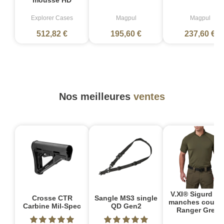
mousse HD
Explorer Cases
Magpul
Magpul
512,82 €
195,60 €
237,60 €
Nos meilleures
ventes
V.XI® Sigurd Po
Crosse CTR
Sangle MS3 single
manches courte
Carbine Mil-Spec
QD Gen2
Ranger Green