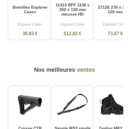
11413 BFF 1136 x
Bretelles Explorer
2712E 276 x 200
350 x 135 mm
Cases
120 mm
mousse HD
Explorer Cases
Explorer Cases
Explorer Cases
30,83 €
512,82 €
73,87 €
Nos meilleures
ventes
Crosse CTR
Sangle MS3 single
Zephyr MK2 G