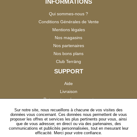
INFORMATIONS
Qui sommes-nous ?
Conditions Générales de Vente
Mentions légales
Nos magasins
Nos partenaires
Nos bons plans
Club Terräng
SUPPORT
Aide
Livraison
Retour et remboursement
Tableau des couleurs
Sur notre site, nous recueillons à chacune de vos visites des
données vous concernant. Ces données nous permettent de vous
Réduction professionnels
proposer les offres et services les plus pertinents pour vous, ainsi
Catalogues
que de vous adresser, en direct ou via des partenaires, des
communications et publicités personnalisées, tout en mesurant leur
Satisfaction Clients
efficacité. Merci pour votre confiance.