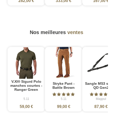
282,00 €
333,00 €
167,00 €
Nos meilleures
ventes
V.XI® Sigurd Polo
Stryke Pant -
Sangle MS3 sin
manches courtes -
Battle Brown
QD Gen2
Ranger Green
5.11
5.11
Magpul
59,00 €
99,00 €
87,90 €