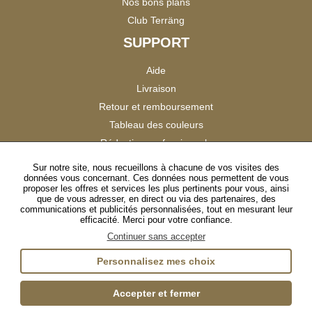
Nos bons plans
Club Terräng
SUPPORT
Aide
Livraison
Retour et remboursement
Tableau des couleurs
Réduction professionnels
Catalogues
Sur notre site, nous recueillons à chacune de vos visites des
données vous concernant. Ces données nous permettent de vous
Satisfaction Clients
proposer les offres et services les plus pertinents pour vous, ainsi
que de vous adresser, en direct ou via des partenaires, des
communications et publicités personnalisées, tout en mesurant leur
SUIVEZ-NOUS
efficacité. Merci pour votre confiance.
Continuer sans accepter
Personnalisez mes choix
Instagram
TikTok
Facebook
YouTube
LinkedIn
Accepter et fermer
Gestion des cookies