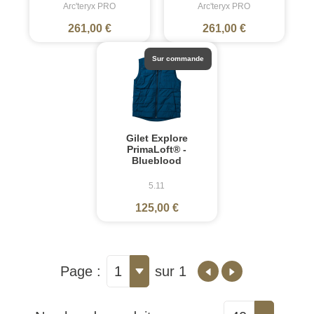
Arc'teryx PRO
Arc'teryx PRO
261,00 €
261,00 €
Sur commande
Gilet Explore
PrimaLoft® -
Blueblood
5.11
125,00 €
Page :
1
sur 1