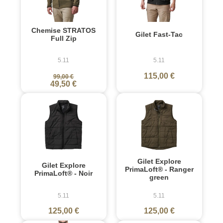
Chemise STRATOS
Gilet Fast-Tac
Full Zip
5.11
5.11
115,00 €
99,00 €
49,50 €
Gilet Explore
Gilet Explore
PrimaLoft® - Ranger
PrimaLoft® - Noir
green
5.11
5.11
125,00 €
125,00 €