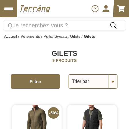
Accueil
/
Vêtements
/
Pulls, Sweats, Gilets
/
Gilets
GILETS
9 PRODUITS
Trier par
Filtrer
-50%