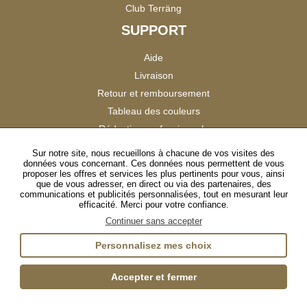
Club Terräng
SUPPORT
Aide
Livraison
Retour et remboursement
Tableau des couleurs
Réduction professionnels
Catalogues
Sur notre site, nous recueillons à chacune de vos visites des
données vous concernant. Ces données nous permettent de vous
Satisfaction Clients
proposer les offres et services les plus pertinents pour vous, ainsi
que de vous adresser, en direct ou via des partenaires, des
communications et publicités personnalisées, tout en mesurant leur
SUIVEZ-NOUS
efficacité. Merci pour votre confiance.
Continuer sans accepter
Personnalisez mes choix
Instagram
TikTok
Facebook
YouTube
LinkedIn
Accepter et fermer
Gestion des cookies
Plan du site