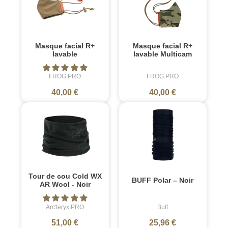
Masque facial R+
Masque facial R+
lavable
lavable Multicam
FROG.PRO
FROG.PRO
40,00 €
40,00 €
Tour de cou Cold WX
BUFF Polar – Noir
AR Wool - Noir
Arc'teryx PRO
Buff
51,00 €
25,96 €