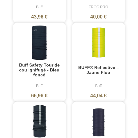
Buff
FROG.PRO
43,96 €
40,00 €
Buff Safety Tour de
BUFF® Reflective –
cou ignifugé - Bleu
Jaune Fluo
foncé
Buff
Buff
66,96 €
44,04 €