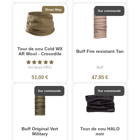
Dispo Mag
Sur commande
Tour de cou Cold WX
Buff Fire resistant Tan
AR Wool - Crocodile
Arc'teryx PRO
Buff
51,00 €
47,95 €
Sur commande
Sur commande
Buff Original Vert
Tour de cou HALO
Military
noir