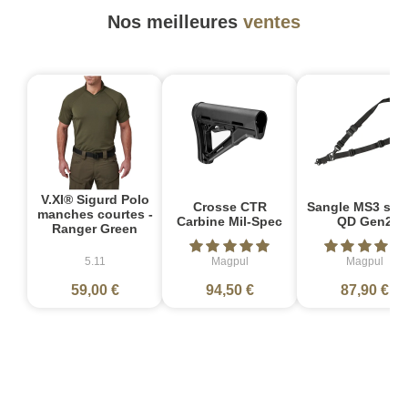
Nos meilleures
ventes
V.XI® Sigurd Polo
Crosse CTR
Sangle MS3 sin
manches courtes -
Carbine Mil-Spec
QD Gen2
Ranger Green
5.11
Magpul
Magpul
59,00 €
94,50 €
87,90 €