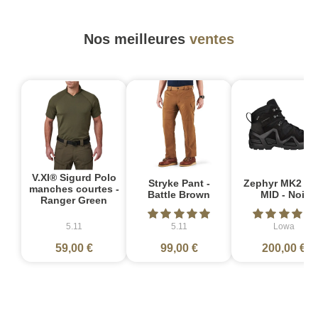
Nos meilleures
ventes
V.XI® Sigurd Polo
Stryke Pant -
Zephyr MK2 G
manches courtes -
Battle Brown
MID - Noir
Ranger Green
5.11
5.11
Lowa
59,00 €
99,00 €
200,00 €