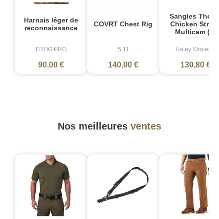
Sangles Thora
Harnais léger de
COVRT Chest Rig
Chicken Strap
reconnaissance
Multicam (2)
FROG.PRO
5.11
Haley Strategic
90,00 €
140,00 €
130,80 €
Nos meilleures
ventes