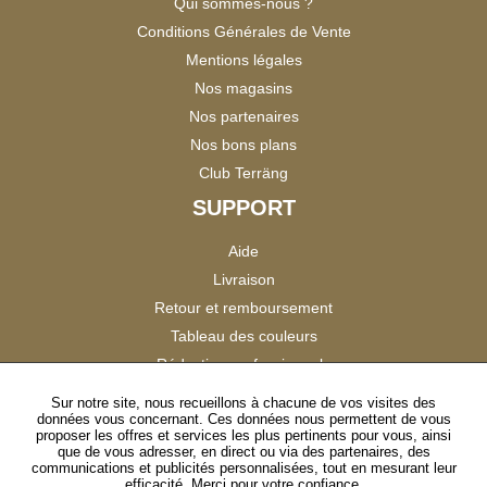
Qui sommes-nous ?
Conditions Générales de Vente
Mentions légales
Nos magasins
Nos partenaires
Nos bons plans
Club Terräng
SUPPORT
Aide
Livraison
Retour et remboursement
Tableau des couleurs
Réduction professionnels
Catalogues
Sur notre site, nous recueillons à chacune de vos visites des
données vous concernant. Ces données nous permettent de vous
Satisfaction Clients
proposer les offres et services les plus pertinents pour vous, ainsi
que de vous adresser, en direct ou via des partenaires, des
communications et publicités personnalisées, tout en mesurant leur
SUIVEZ-NOUS
efficacité. Merci pour votre confiance.