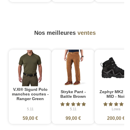
Nos meilleures
ventes
V.XI® Sigurd Polo
Stryke Pant -
Zephyr MK2 G
manches courtes -
Battle Brown
MID - Noir
Ranger Green
5.11
5.11
Lowa
59,00 €
99,00 €
200,00 €