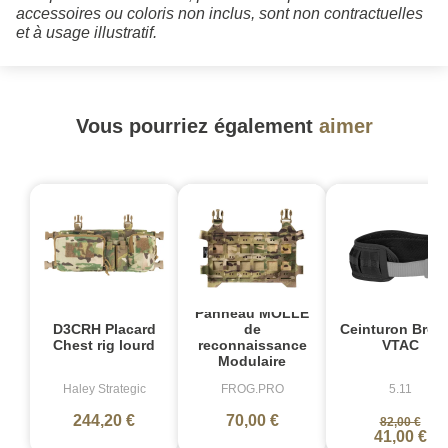
accessoires ou coloris non inclus, sont non contractuelles
et à usage illustratif.
Vous pourriez également
aimer
-
Panneau MOLLE
D3CRH Placard
Ceinturon Brok
de
Chest rig lourd
VTAC
reconnaissance
Modulaire
Haley Strategic
FROG.PRO
5.11
244,20 €
70,00 €
82,00 €
41,00 €