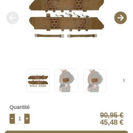
Quantité
90,95 €
45,48 €