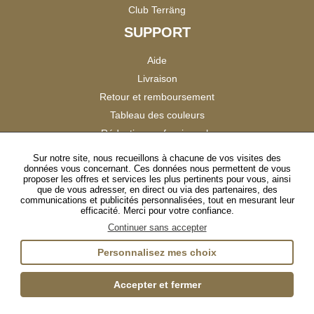
Club Terräng
SUPPORT
Aide
Livraison
Retour et remboursement
Tableau des couleurs
Réduction professionnels
Catalogues
Sur notre site, nous recueillons à chacune de vos visites des
données vous concernant. Ces données nous permettent de vous
Satisfaction Clients
proposer les offres et services les plus pertinents pour vous, ainsi
que de vous adresser, en direct ou via des partenaires, des
communications et publicités personnalisées, tout en mesurant leur
SUIVEZ-NOUS
efficacité. Merci pour votre confiance.
Continuer sans accepter
Personnalisez mes choix
Instagram
TikTok
Facebook
YouTube
LinkedIn
Accepter et fermer
Gestion des cookies
Plan du site