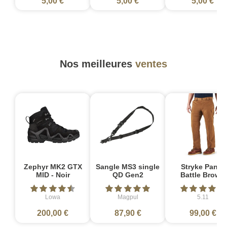
5,00 €
5,00 €
5,00 €
Nos meilleures
ventes
Zephyr MK2 GTX
Sangle MS3 single
Stryke Pant -
MID - Noir
QD Gen2
Battle Brown
Lowa
Magpul
5.11
200,00 €
87,90 €
99,00 €