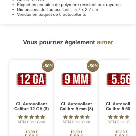
Étiquettes enduites de polymère résistant aux rayures
Dimensions de l'autocollant : 5.7 x 2.7 cm
Vendus en paquet de 8 autocollants
Vous pourriez également
aimer
-50%
-50%
-
CL Autocollant
CL Autocollant
CL Autocollan
Calibre 12 GA (8)
Calibre 9 mm (8)
Calibre 5.56 (8
MTM Case-Gard
MTM Case-Gard
MTM Case-Gard
10,00 €
10,00 €
10,00 €