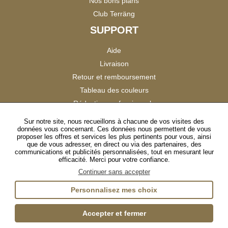
Nos bons plans
Club Terräng
SUPPORT
Aide
Livraison
Retour et remboursement
Tableau des couleurs
Réduction professionnels
Catalogues
Sur notre site, nous recueillons à chacune de vos visites des
données vous concernant. Ces données nous permettent de vous
Satisfaction Clients
proposer les offres et services les plus pertinents pour vous, ainsi
que de vous adresser, en direct ou via des partenaires, des
communications et publicités personnalisées, tout en mesurant leur
SUIVEZ-NOUS
efficacité. Merci pour votre confiance.
Continuer sans accepter
Personnalisez mes choix
Instagram
TikTok
Facebook
YouTube
LinkedIn
Accepter et fermer
Gestion des cookies
Plan du site