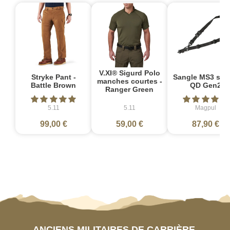
V.XI® Sigurd Polo
Stryke Pant -
Sangle MS3 sin
manches courtes -
Battle Brown
QD Gen2
Ranger Green
5.11
5.11
Magpul
99,00 €
59,00 €
87,90 €
ANCIENS MILITAIRES DE CARRIÈRE,