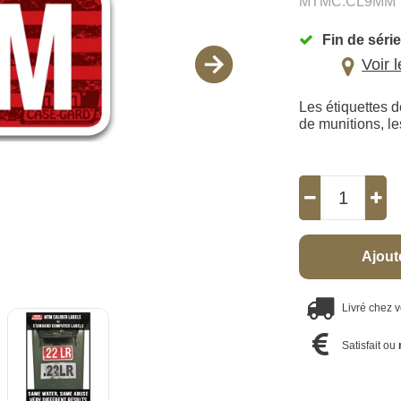
MTMC.CL9MM
Fin de série
Voir 
Les étiquettes d
de munitions, le
Ajout
Livré chez 
Satisfait ou