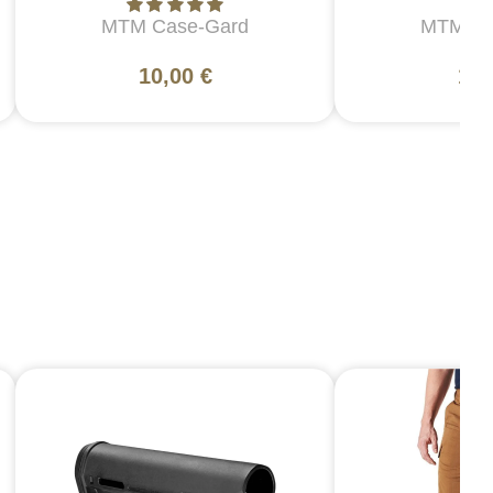
MTM Case-Gard
MTM Ca
10,00 €
10,