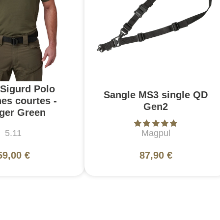
 Sigurd Polo
Sangle MS3 single QD
es courtes -
Gen2
ger Green
5.11
Magpul
59,00 €
87,90 €