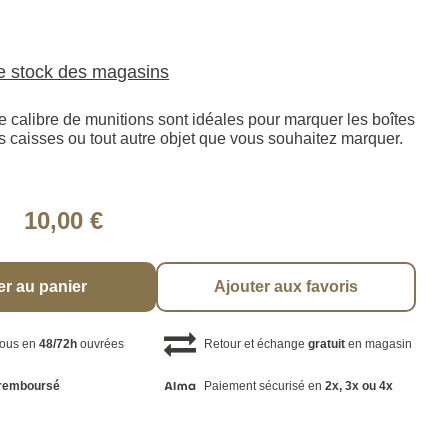
le stock des magasins
e calibre de munitions sont idéales pour marquer les boîtes
s caisses ou tout autre objet que vous souhaitez marquer.
10,00 €
er au panier
Ajouter aux favoris
vous en
48/72h
ouvrées
Retour et échange
gratuit
en magasin
remboursé
Paiement sécurisé en
2x, 3x ou 4x