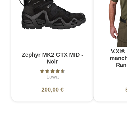
V.XI®
Zephyr MK2 GTX MID -
manch
Noir
Ran
Lowa
200,00 €