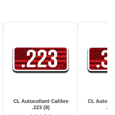
CL Autocollant Calibre
CL Autocol
.223 (8)
.30