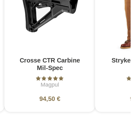
Crosse CTR Carbine
Stryke Pa
Mil-Spec
Br
Magpul
5
94,50 €
99,