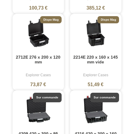
100,73 €
385,12 €
Dispo Mag
Dispo Mag
2712E 276 x 200 x 120
2214E 220 x 160 x 145
mm
mm vide
Explorer Cases
Explorer Cases
73,87 €
51,49 €
Sur commande
Sur commande
4209 420 x 300 x 95
4216 420 x 300 x 160