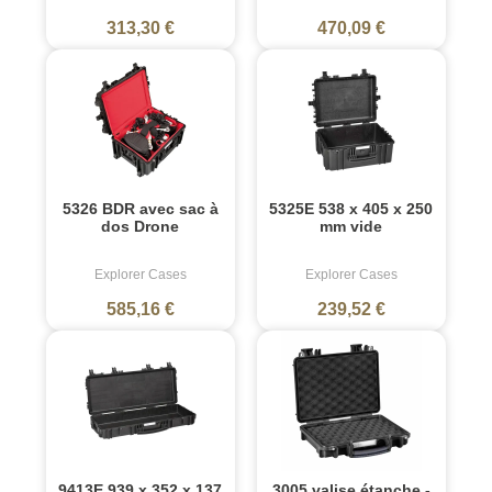
313,30 €
470,09 €
5326 BDR avec sac à
5325E 538 x 405 x 250
dos Drone
mm vide
Explorer Cases
Explorer Cases
585,16 €
239,52 €
9413E 939 x 352 x 137
3005 valise étanche -