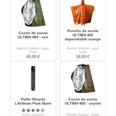
Poncho de survie
Cocon de survie
ULTIMA 400
ULTIMA 400 - vert
imperméable orange
Intense Outdoor -Ligne
Intense Outdoor -Ligne
Tactic
Tactic
45,00 €
18,00 €
Paille filtrante
Cocon de survie
LifeStraw Peak Noire
ULTIMA 400 - coyote
Autres marques
Intense Outdoor -Ligne