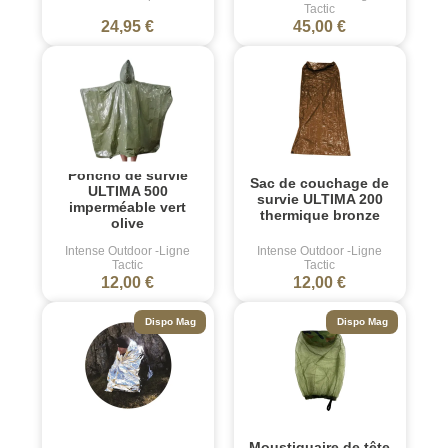
Tactic
24,95 €
45,00 €
Poncho de survie
Sac de couchage de
ULTIMA 500
survie ULTIMA 200
imperméable vert
thermique bronze
olive
Intense Outdoor -Ligne
Intense Outdoor -Ligne
Tactic
Tactic
12,00 €
12,00 €
Dispo Mag
Dispo Mag
Moustiquaire de tête