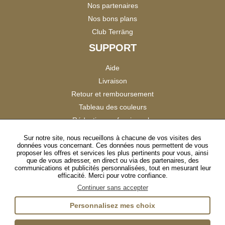
Nos partenaires
Nos bons plans
Club Terräng
SUPPORT
Aide
Livraison
Retour et remboursement
Tableau des couleurs
Réduction professionnels
Catalogues
Sur notre site, nous recueillons à chacune de vos visites des
données vous concernant. Ces données nous permettent de vous
Satisfaction Clients
proposer les offres et services les plus pertinents pour vous, ainsi
que de vous adresser, en direct ou via des partenaires, des
communications et publicités personnalisées, tout en mesurant leur
SUIVEZ-NOUS
efficacité. Merci pour votre confiance.
Continuer sans accepter
Personnalisez mes choix
Instagram
TikTok
Facebook
YouTube
LinkedIn