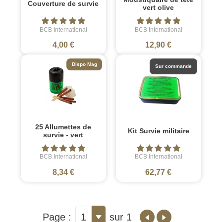
Couverture de survie
vert olive
BCB International
BCB International
4,00 €
12,90 €
Dispo Mag
Sur commande
25 Allumettes de
Kit Survie militaire
survie - vert
BCB International
BCB International
8,34 €
62,77 €
Page :
1
sur 1