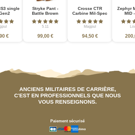
S3 single
Stryke Pant -
Crosse CTR
Zephyr 
Gen2
Battle Brown
Carbine Mil-Spec
MID -
gpul
5.11
Magpul
Lo
90 €
99,00 €
94,50 €
200,
ANCIENS MILITAIRES DE CARRIÈRE,
C'EST EN PROFESSIONNELS QUE NOUS
VOUS RENSEIGNONS.
Paiement sécurisé