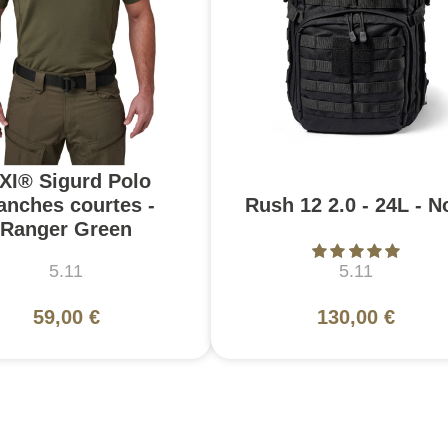
.XI® Sigurd Polo
nches courtes -
Rush 12 2.0 - 24L - N
Ranger Green
5.11
5.11
59,00 €
130,00 €