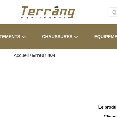
TEMENTS
CHAUSSURES
EQUIPEM
Accueil
/
Erreur 404
L
e produ
Clique