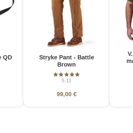
V
e QD
Stryke Pant - Battle
ma
Brown
5.11
99,00 €