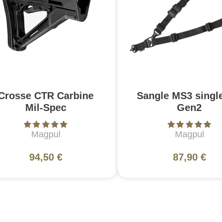
Crosse CTR Carbine
Sangle MS3 singl
Mil-Spec
Gen2
Magpul
Magpul
94,50 €
87,90 €