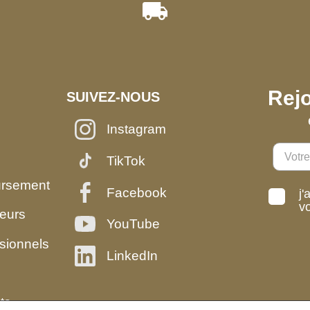
Rejo
SUIVEZ-NOUS
Instagram
TikTok
ursement
Facebook
j'
v
eurs
YouTube
sionnels
LinkedIn
ts