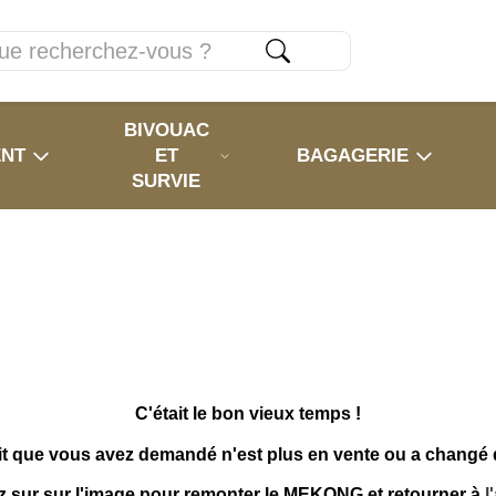
BIVOUAC
ENT
ET
BAGAGERIE
SURVIE
C'était le bon vieux temps !
it que vous avez demandé n'est plus en vente ou a changé
z sur sur l'image pour remonter le MEKONG et retourner à
l