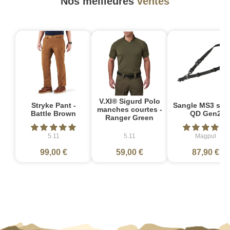
Nos meilleures
ventes
V.XI® Sigurd Polo
Stryke Pant -
Sangle MS3 sin
manches courtes -
Battle Brown
QD Gen2
Ranger Green
5.11
5.11
Magpul
99,00 €
59,00 €
87,90 €