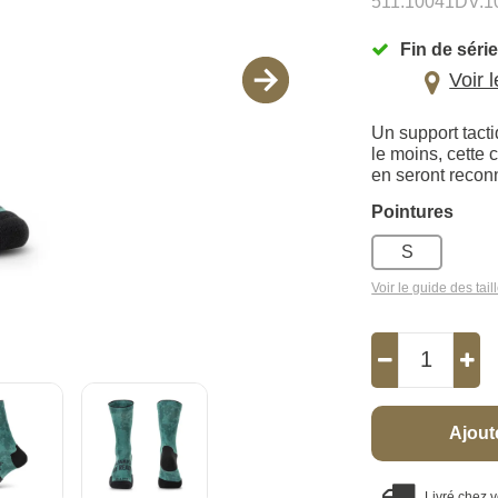
511.10041DV.1
Fin de série
Voir 
Un support tact
le moins, cette 
en seront recon
Pointures
S
Voir le guide des tail
Ajout
Livré chez 