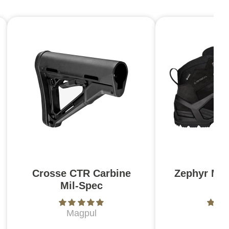
Crosse CTR Carbine
Zephyr MK
Mil-Spec
N
Magpul
L