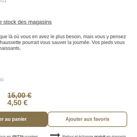
011
le stock des magasins
ique là où vous en avez le plus besoin, mais vous y pensez
chaussette pourrait vous sauver la journée. Vos pieds vous
naissants.
les
15,00 €
4,50 €
er au panier
Ajouter aux favoris
vous en
48/72h
ouvrées
Retour et échange
gratuit
en magasin