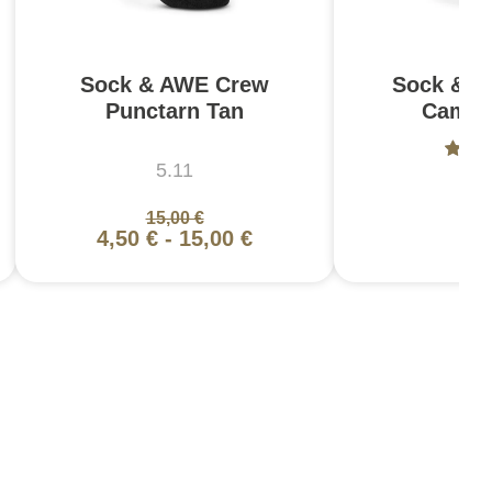
Sock & AWE Crew
Sock & 
Punctarn Tan
Camo 
5.11
5
15,00 €
15,
4,50 €
-
15,00 €
4,