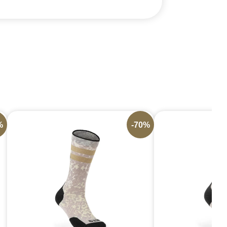
%
-70%