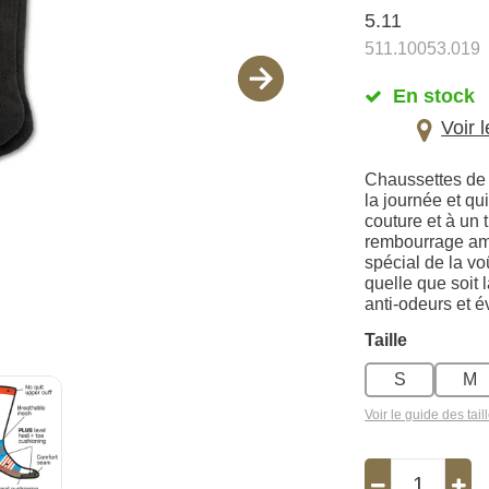
5.11
511.10053.019
En stock
Voir 
Chaussettes de q
la journée et q
couture et à un 
rembourrage amé
spécial de la vo
quelle que soit 
anti-odeurs et é
Taille
S
M
Voir le guide des tail