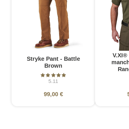
V.XI®
Stryke Pant - Battle
manch
Brown
Ran
5.11
99,00 €