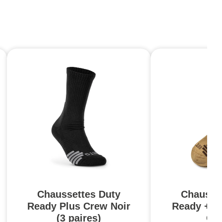
Chaussettes Duty
Chausse
Ready Plus Crew Noir
Ready + M
(3 paires)
Co