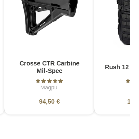
Crosse CTR Carbine
Rush 12 2.0
Mil-Spec
Magpul
5
94,50 €
130