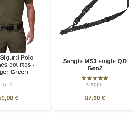
 Sigurd Polo
Sangle MS3 single QD
es courtes -
Gen2
ger Green
5.11
Magpul
59,00 €
87,90 €