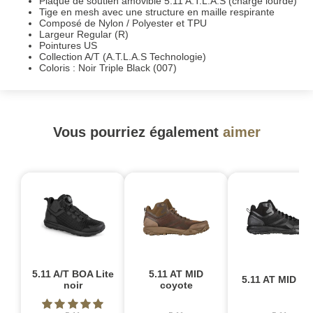
Plaque de soutien amovible 5.11 A.T.L.A.S (charge lourde)
Tige en mesh avec une structure en maille respirante
Composé de Nylon / Polyester et TPU
Largeur Regular (R)
Pointures US
Collection A/T (A.T.L.A.S Technologie)
Coloris : Noir Triple Black (007)
Vous pourriez également
aimer
5.11 A/T BOA Lite
5.11 AT MID
5.11 AT MID noi
noir
coyote