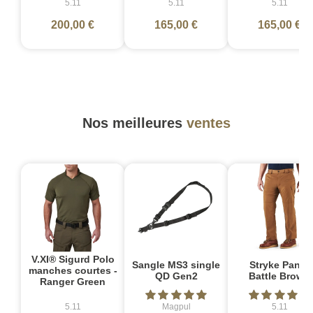
5.11
5.11
5.11
200,00 €
165,00 €
165,00 €
Nos meilleures
ventes
V.XI® Sigurd Polo
Sangle MS3 single
Stryke Pant -
manches courtes -
QD Gen2
Battle Brown
Ranger Green
5.11
Magpul
5.11