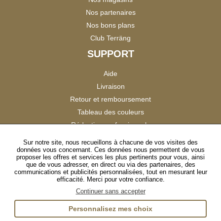
Nos partenaires
Nos bons plans
Club Terräng
SUPPORT
Aide
Livraison
Retour et remboursement
Tableau des couleurs
Réduction professionnels
Catalogues
Sur notre site, nous recueillons à chacune de vos visites des
données vous concernant. Ces données nous permettent de vous
Satisfaction Clients
proposer les offres et services les plus pertinents pour vous, ainsi
que de vous adresser, en direct ou via des partenaires, des
communications et publicités personnalisées, tout en mesurant leur
SUIVEZ-NOUS
efficacité. Merci pour votre confiance.
Continuer sans accepter
Personnalisez mes choix
Instagram
TikTok
Facebook
YouTube
LinkedIn