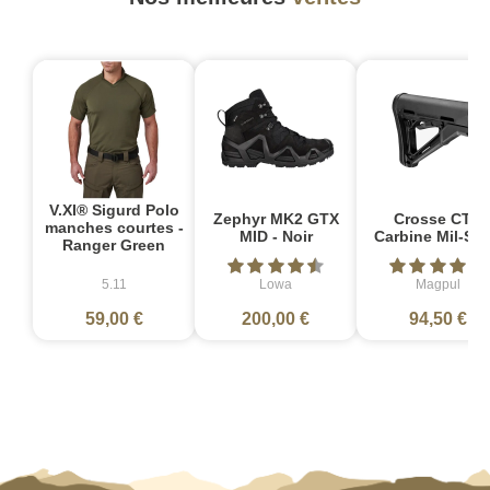
V.XI® Sigurd Polo
Zephyr MK2 GTX
Crosse CTR
manches courtes -
MID - Noir
Carbine Mil-Sp
Ranger Green
5.11
Lowa
Magpul
59,00 €
200,00 €
94,50 €