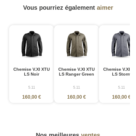
Vous pourriez également
aimer
Chemise V.XI XTU
Chemise V.XI XTU
Chemise V.XI X
LS Noir
LS Ranger Green
LS Storm
5.11
5.11
5.11
160,00 €
160,00 €
160,00 €
Nos meilleures
ventes