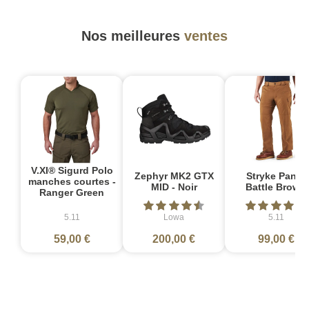
Nos meilleures
ventes
V.XI® Sigurd Polo
Zephyr MK2 GTX
Stryke Pant -
manches courtes -
MID - Noir
Battle Brown
Ranger Green
5.11
Lowa
5.11
59,00 €
200,00 €
99,00 €