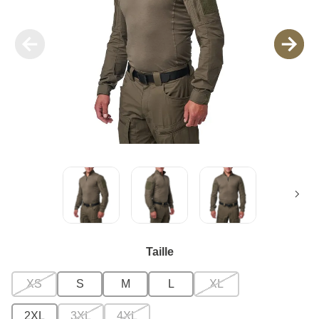
Taille
XS
S
M
L
XL
2XL
3XL
4XL