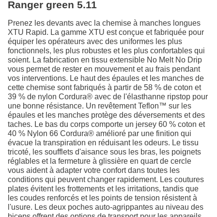
Ranger green 5.11
Prenez les devants avec la chemise à manches longues
XTU Rapid. La gamme XTU est conçue et fabriquée pour
équiper les opérateurs avec des uniformes les plus
fonctionnels, les plus robustes et les plus confortables qui
soient. La fabrication en tissu extensible No Melt No Drip
vous permet de rester en mouvement et au frais pendant
vos interventions. Le haut des épaules et les manches de
cette chemise sont fabriqués à partir de 58 % de coton et
39 % de nylon Cordura® avec de l'élasthanne ripstop pour
une bonne résistance. Un revêtement Teflon™ sur les
épaules et les manches protège des déversements et des
taches. Le bas du corps comporte un jersey 60 % coton et
40 % Nylon 66 Cordura® amélioré par une finition qui
évacue la transpiration en réduisant les odeurs. Le tissu
tricoté, les soufflets d'aisance sous les bras, les poignets
réglables et la fermeture à glissière en quart de cercle
vous aident à adapter votre confort dans toutes les
conditions qui peuvent changer rapidement. Les coutures
plates évitent les frottements et les irritations, tandis que
les coudes renforcés et les points de tension résistent à
l'usure. Les deux poches auto-agrippantes au niveau des
biceps offrent des options de transport pour les appareils