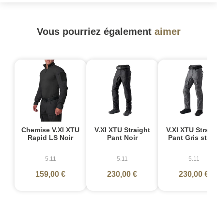
Vous pourriez également
aimer
Chemise V.XI XTU
V.XI XTU Straight
V.XI XTU Straig
Rapid LS Noir
Pant Noir
Pant Gris stor
5.11
5.11
5.11
159,00 €
230,00 €
230,00 €