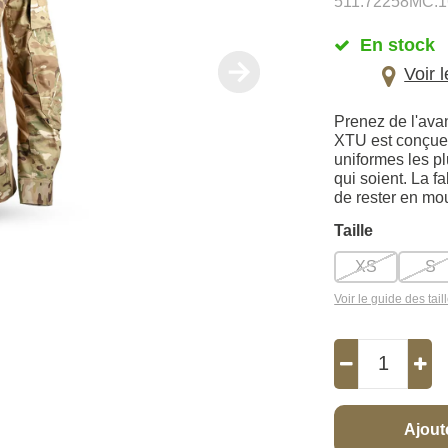
511.72258MC.1
En stock
Voir 
Prenez de l'av
XTU est conçue 
uniformes les pl
qui soient. La f
de rester en mo
Taille
XS
S
Voir le guide des tail
Ajout