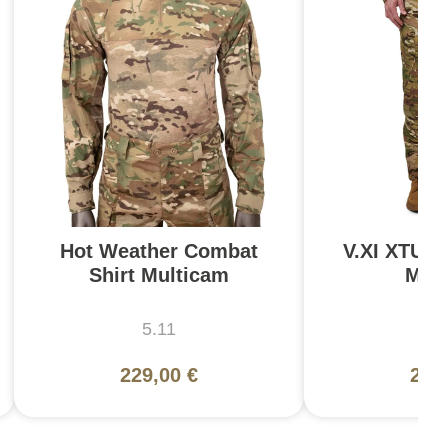
Hot Weather Combat
V.XI XTU S
Shirt Multicam
Mul
5.11
5
229,00 €
279