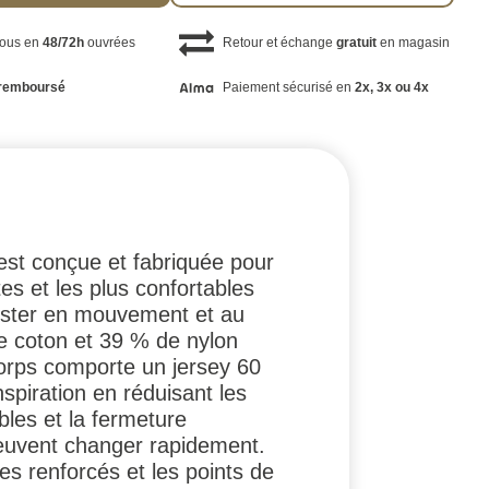
vous en
48/72h
ouvrées
Retour et échange
gratuit
en magasin
remboursé
Paiement sécurisé en
2x, 3x ou 4x
st conçue et fabriquée pour
es et les plus confortables
rester en mouvement et au
de coton et 39 % de nylon
orps comporte un jersey 60
spiration en réduisant les
ables et la fermeture
peuvent changer rapidement.
des renforcés et les points de