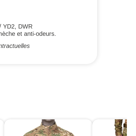
z / YD2, DWR
mèche et anti-odeurs.
tractuelles