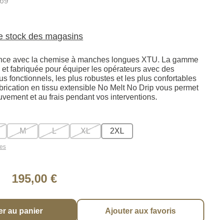
69
le stock des magasins
ance avec la chemise à manches longues XTU. La gamme
et fabriquée pour équiper les opérateurs avec des
us fonctionnels, les plus robustes et les plus confortables
abrication en tissu extensible No Melt No Drip vous permet
uvement et au frais pendant vos interventions.
M
L
XL
2XL
les
195,00 €
er au panier
Ajouter aux favoris