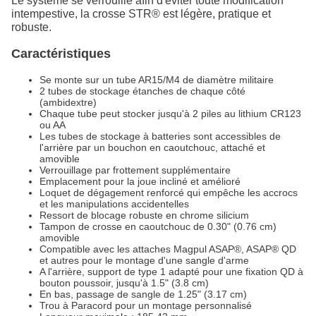
Le système se verrouille afin d'éviter toute modification
intempestive, la crosse STR® est légère, pratique et
robuste.
Caractéristiques
Se monte sur un tube AR15/M4 de diamètre militaire
2 tubes de stockage étanches de chaque côté
(ambidextre)
Chaque tube peut stocker jusqu'à 2 piles au lithium CR123
ou AA
Les tubes de stockage à batteries sont accessibles de
l'arrière par un bouchon en caoutchouc, attaché et
amovible
Verrouillage par frottement supplémentaire
Emplacement pour la joue incliné et amélioré
Loquet de dégagement renforcé qui empêche les accrocs
et les manipulations accidentelles
Ressort de blocage robuste en chrome silicium
Tampon de crosse en caoutchouc de 0.30" (0.76 cm)
amovible
Compatible avec les attaches Magpul ASAP®, ASAP® QD
et autres pour le montage d'une sangle d'arme
A l'arrière, support de type 1 adapté pour une fixation QD à
bouton poussoir, jusqu'à 1.5" (3.8 cm)
En bas, passage de sangle de 1.25" (3.17 cm)
Trou à Paracord pour un montage personnalisé