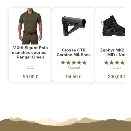
V.XI® Sigurd Polo
Crosse CTR
Zephyr MK2 G
manches courtes -
Carbine Mil-Spec
MID - Noir
Ranger Green
5.11
Magpul
Lowa
59,00 €
94,50 €
200,00 €