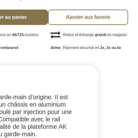
er au panier
Ajouter aux favoris
vous en
48/72h
ouvrées
Retour et échange
gratuit
en magasin
remboursé
Paiement sécurisé en
2x, 3x ou 4x
e-main d'origine. Il est
e un châssis en aluminium
moulé par injection pour une
ompatible avec le rail
alité de la plateforme AK
du garde-main.