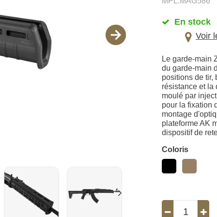
MPL.MAG586
En stock
Voir 
Le garde-main 
du garde-main d'
positions de ti
résistance et la
moulé par injec
pour la fixation
montage d'optiqu
plateforme AK mo
dispositif de re
Coloris