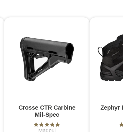
Crosse CTR Carbine
Zephyr MK
Mil-Spec
N
Magpul
L