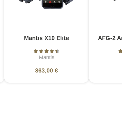
Mantis X10 Elite
AFG-2 Angl
Mantis
Ma
363,00 €
54,