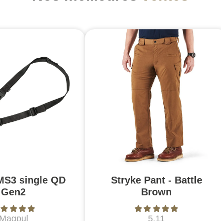
MS3 single QD
Stryke Pant - Battle
Gen2
Brown
Magpul
5.11