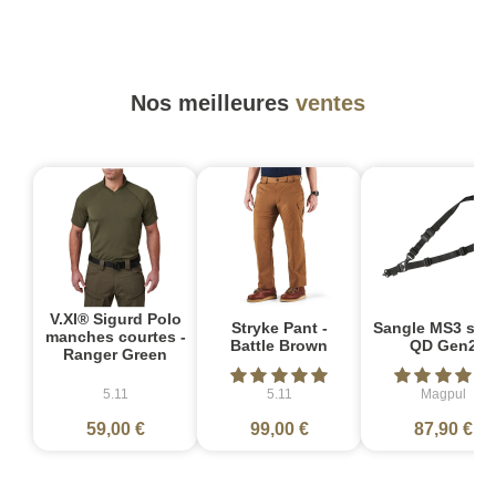
Nos meilleures
ventes
V.XI® Sigurd Polo
Stryke Pant -
Sangle MS3 sin
manches courtes -
Battle Brown
QD Gen2
Ranger Green
5.11
5.11
Magpul
59,00 €
99,00 €
87,90 €