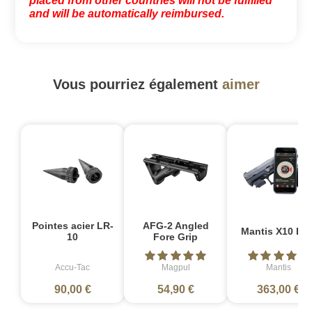
placed from other countries will not be fulfilled
and will be automatically reimbursed.
Vous pourriez également
aimer
Pointes acier LR-
AFG-2 Angled
Mantis X10 Elit
10
Fore Grip
Accu-Tac
Magpul
Mantis
90,00 €
54,90 €
363,00 €