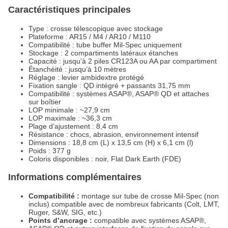
Caractéristiques principales
Type : crosse télescopique avec stockage
Plateforme : AR15 / M4 / AR10 / M110
Compatibilité : tube buffer Mil-Spec uniquement
Stockage : 2 compartiments latéraux étanches
Capacité : jusqu’à 2 piles CR123A ou AA par compartiment
Étanchéité : jusqu’à 10 mètres
Réglage : levier ambidextre protégé
Fixation sangle : QD intégré + passants 31,75 mm
Compatibilité : systèmes ASAP®, ASAP® QD et attaches
sur boîtier
LOP minimale : ~27,9 cm
LOP maximale : ~36,3 cm
Plage d’ajustement : 8,4 cm
Résistance : chocs, abrasion, environnement intensif
Dimensions : 18,8 cm (L) x 13,5 cm (H) x 6,1 cm (l)
Poids : 377 g
Coloris disponibles : noir, Flat Dark Earth (FDE)
Informations complémentaires
Compatibilité :
montage sur tube de crosse Mil-Spec (non
inclus) compatible avec de nombreux fabricants (Colt, LMT,
Ruger, S&W, SIG, etc.)
Points d’ancrage :
compatible avec systèmes ASAP®,