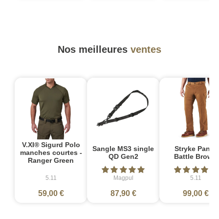
Nos meilleures
ventes
V.XI® Sigurd Polo
Sangle MS3 single
Stryke Pant -
manches courtes -
QD Gen2
Battle Brown
Ranger Green
5.11
Magpul
5.11
59,00 €
87,90 €
99,00 €