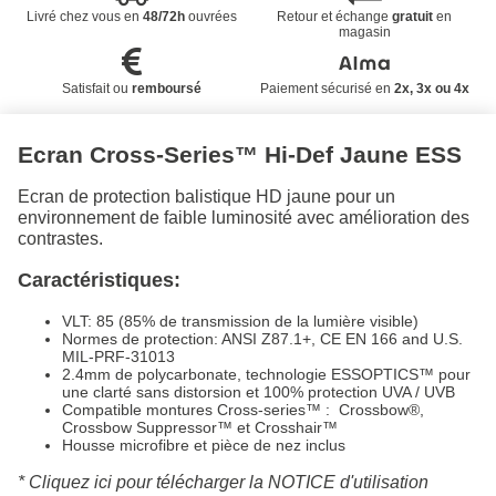
Livré chez vous en
48/72h
ouvrées
Retour et échange
gratuit
en
magasin
Satisfait ou
remboursé
Paiement sécurisé en
2x, 3x ou 4x
Ecran Cross-Series™ Hi-Def Jaune ESS
Ecran de protection balistique HD jaune pour un
environnement de faible luminosité avec amélioration des
contrastes.
Caractéristiques:
VLT: 85 (85% de transmission de la lumière visible)
Normes de protection: ANSI Z87.1+, CE EN 166 and U.S.
MIL-PRF-31013
2.4mm
de
polycarbonate
,
technologie
ESSOPTICS
™
pour
une clarté
sans distorsion
et
100
%
protection UVA / UVB
Compatible montures Cross-series™ : Crossbow®,
Crossbow Suppressor™ et Crosshair™
Housse microfibre et pièce de nez inclus
*
Cliquez ici pour télécharger la NOTICE d'utilisation