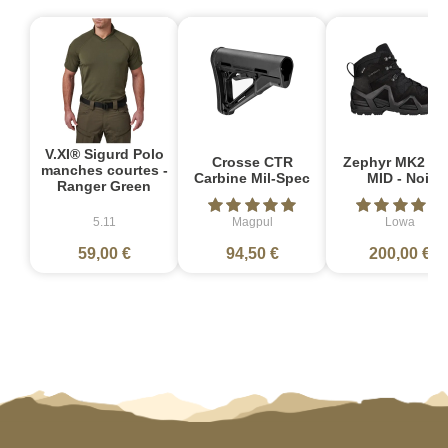
V.XI® Sigurd Polo
Crosse CTR
Zephyr MK2 G
manches courtes -
Carbine Mil-Spec
MID - Noir
Ranger Green
5.11
Magpul
Lowa
59,00 €
94,50 €
200,00 €