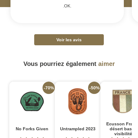
.OK.
Voir les avis
Vous pourriez également
aimer
-70%
-50%
Ecusson Franc
No Forks Given
Untrampled 2023
désert basse
visibilité