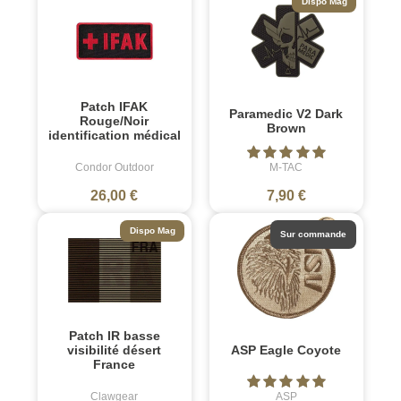
Dispo Mag
Patch IFAK
Paramedic V2 Dark
Rouge/Noir
Brown
identification médical
Condor Outdoor
M-TAC
26,00 €
7,90 €
Dispo Mag
Sur commande
Patch IR basse
visibilité désert
ASP Eagle Coyote
France
Clawgear
ASP