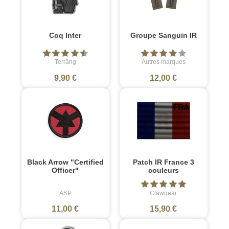
Coq Inter
Groupe Sanguin IR
Terräng
Autres marques
9,90 €
12,00 €
Black Arrow "Certified
Patch IR France 3
Officer"
couleurs
ASP
Clawgear
11,00 €
15,90 €