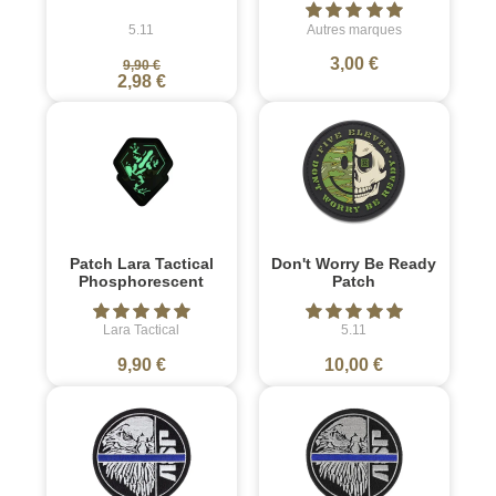
5.11
Autres marques
3,00 €
9,90 €
2,98 €
Patch Lara Tactical
Don't Worry Be Ready
Phosphorescent
Patch
Lara Tactical
5.11
9,90 €
10,00 €