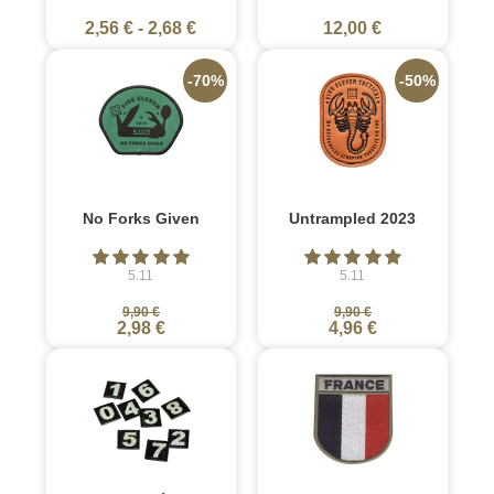
2,56 €
-
2,68 €
12,00 €
-70%
-50%
No Forks Given
Untrampled 2023
5.11
5.11
9,90 €
9,90 €
2,98 €
4,96 €