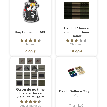
Patch IR basse
Coq Formateur ASP
visibilité urbain
France
Terräng
Clawgear
9,90 €
15,90 €
Galon de poitrine
Patch Batterie Thyrm
France Basse
(3)
Visibilité militaire
Autres marques
Thyrm LLC