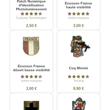
Patch Numérique
Ecusson France
d'Identification
haute visibilité
Photoluminescent
Cyalume Technologies
Autres marques
2,50 €
3,00 €
Ecusson France
Coq Minimi
désert basse visibilité
Autres marques
Terräng
3,00 €
9,90 €