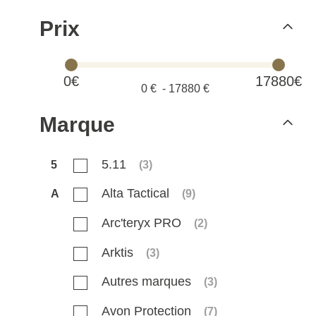
Prix
0€
17880€
0
€ -
17880
€
Marque
5.11
5
(
3
)
Alta Tactical
A
(
9
)
Arc'teryx PRO
(
2
)
Arktis
(
3
)
Autres marques
(
3
)
Avon Protection
(
7
)