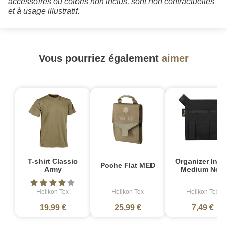
accessoires ou coloris non inclus, sont non contractuelles
et à usage illustratif.
Vous pourriez également
aimer
T-shirt Classic
Organizer Inser
Poche Flat MED
Army
Medium Noir
Helikon Tex
Helikon Tex
Helikon Tex
19,99 €
25,99 €
7,49 €