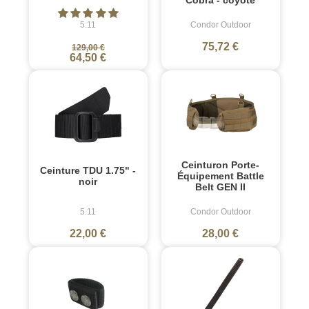
5.11
Condor Outdoor
75,72 €
129,00 €
64,50 €
Ceinturon Porte-
Ceinture TDU 1.75" -
Équipement Battle
noir
Belt GEN II
5.11
Condor Outdoor
22,00 €
28,00 €