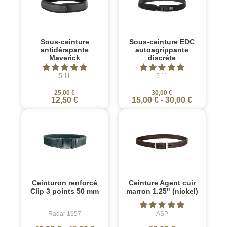
Sous-ceinture
Sous-ceinture EDC
antidérapante
autoagrippante
Maverick
discrète
5.11
5.11
25,00 €
30,00 €
12,50 €
15,00 €
-
30,00 €
Ceinturon renforcé
Ceinture Agent cuir
Clip 3 points 50 mm
marron 1.25" (nickel)
Radar 1957
ASP