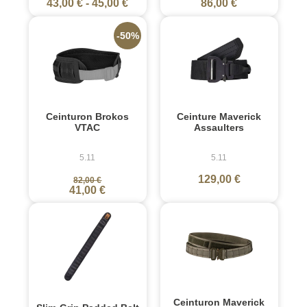
43,00 €
-
45,00 €
86,00 €
-50%
Ceinturon Brokos
Ceinture Maverick
VTAC
Assaulters
5.11
5.11
129,00 €
82,00 €
41,00 €
Ceinturon Maverick