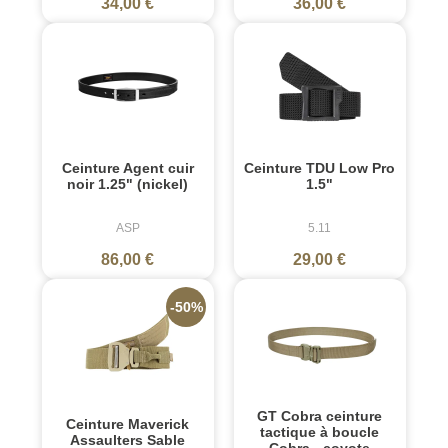
34,00 €
36,00 €
Ceinture Agent cuir
Ceinture TDU Low Pro
noir 1.25" (nickel)
1.5"
ASP
5.11
86,00 €
29,00 €
-50%
GT Cobra ceinture
Ceinture Maverick
tactique à boucle
Assaulters Sable
Cobra - coyote