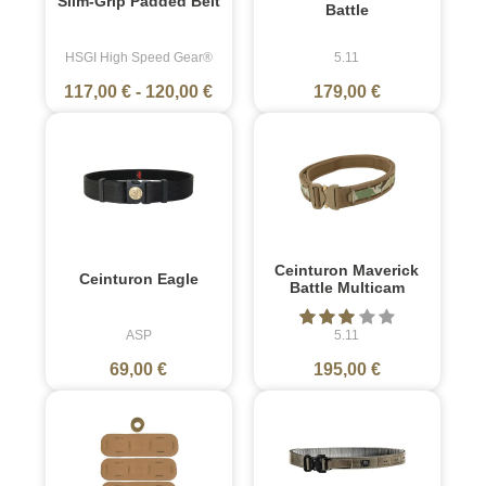
Slim-Grip Padded Belt
Battle
HSGI High Speed Gear®
5.11
117,00 €
-
120,00 €
179,00 €
Ceinturon Maverick
Ceinturon Eagle
Battle Multicam
ASP
5.11
69,00 €
195,00 €