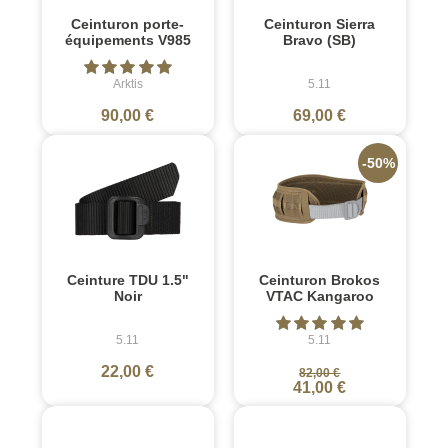
Ceinturon porte-
Ceinturon Sierra
équipements V985
Bravo (SB)
Arktis
5.11
90,00 €
69,00 €
-50%
Ceinture TDU 1.5"
Ceinturon Brokos
Noir
VTAC Kangaroo
5.11
5.11
22,00 €
82,00 €
41,00 €