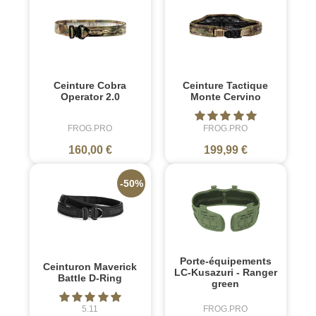
Ceinture Cobra
Ceinture Tactique
Operator 2.0
Monte Cervino
FROG.PRO
FROG.PRO
160,00 €
199,99 €
-50%
Porte-équipements
Ceinturon Maverick
LC-Kusazuri - Ranger
Battle D-Ring
green
5.11
FROG.PRO