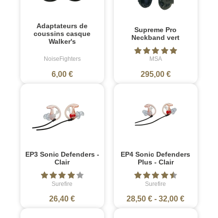
Adaptateurs de
Supreme Pro
coussins casque
Neckband vert
Walker's
NoiseFighters
MSA
6,00 €
295,00 €
EP3 Sonic Defenders -
EP4 Sonic Defenders
Clair
Plus - Clair
Surefire
Surefire
26,40 €
28,50 €
-
32,00 €