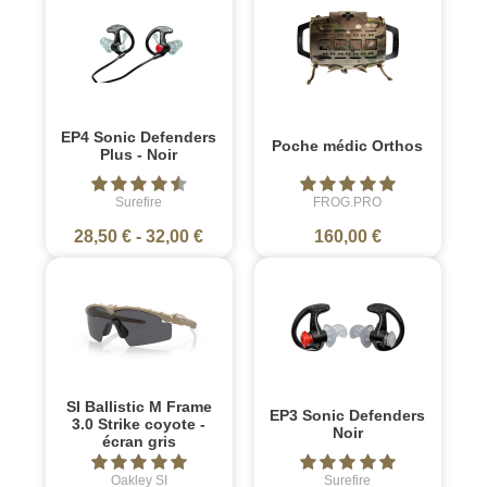
EP4 Sonic Defenders
Poche médic Orthos
Plus - Noir
Surefire
FROG.PRO
28,50 €
-
32,00 €
160,00 €
SI Ballistic M Frame
EP3 Sonic Defenders
3.0 Strike coyote -
Noir
écran gris
Oakley SI
Surefire