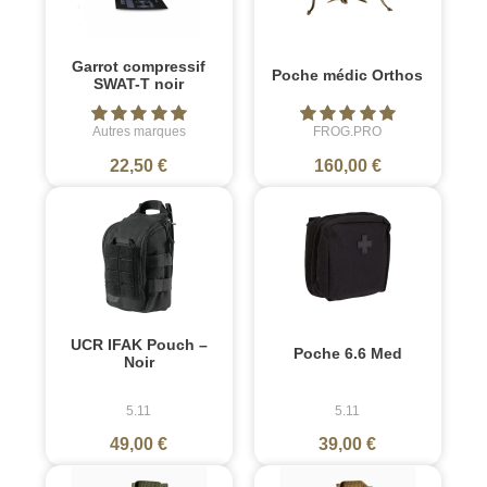
Garrot compressif
Poche médic Orthos
SWAT-T noir
Autres marques
FROG.PRO
22,50 €
160,00 €
UCR IFAK Pouch –
Poche 6.6 Med
Noir
5.11
5.11
49,00 €
39,00 €