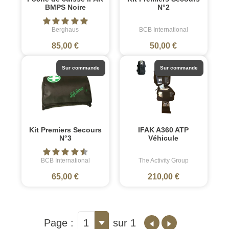
BMPS Noire
N°2
Berghaus
BCB International
85,00 €
50,00 €
Sur commande
Sur commande
Kit Premiers Secours
IFAK A360 ATP
N°3
Véhicule
BCB International
The Activity Group
65,00 €
210,00 €
Page :
1
sur 1