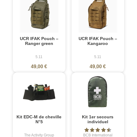
UCR IFAK Pouch –
UCR IFAK Pouch –
Ranger green
Kangaroo
5.11
5.11
49,00 €
49,00 €
Kit EDC-M de cheville
Kit 1er secours
N°5
individuel
The Activity Group
BCB International