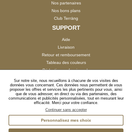
Nos partenaires
Nos bons plans
Club Terräng
SUPPORT
Aide
Livraison
Retour et remboursement
Tableau des couleurs
Réduction professionnels
Catalogues
Sur notre site, nous recueillons à chacune de vos visites des
données vous concernant. Ces données nous permettent de vous
Satisfaction Clients
proposer les offres et services les plus pertinents pour vous, ainsi
que de vous adresser, en direct ou via des partenaires, des
communications et publicités personnalisées, tout en mesurant leur
SUIVEZ-NOUS
efficacité. Merci pour votre confiance.
Continuer sans accepter
Personnalisez mes choix
Instagram
TikTok
Facebook
YouTube
LinkedIn