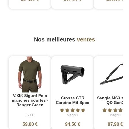
Nos meilleures
ventes
V.XI® Sigurd Polo
Crosse CTR
Sangle MS3 sin
manches courtes -
Carbine Mil-Spec
QD Gen2
Ranger Green
5.11
Magpul
Magpul
59,00 €
94,50 €
87,90 €