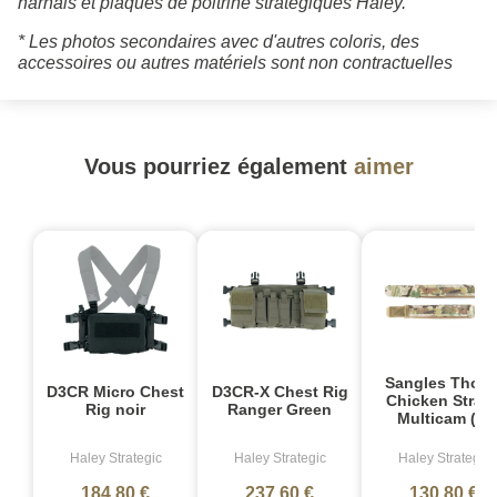
harnais et plaques de poitrine stratégiques Haley.
* Les photos secondaires avec d'autres coloris, des
accessoires ou autres matériels sont non contractuelles
Vous pourriez également
aimer
Sangles Thora
D3CR Micro Chest
D3CR-X Chest Rig
Chicken Strap
Rig noir
Ranger Green
Multicam (2)
Haley Strategic
Haley Strategic
Haley Strategic
184,80 €
237,60 €
130,80 €