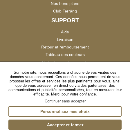
Nos bons plans
Club Terräng
SUPPORT
Aide
Livraison
Retour et remboursement
Tableau des couleurs
Réduction professionnels
Catalogues
Sur notre site, nous recueillons à chacune de vos visites des
données vous concernant. Ces données nous permettent de vous
Satisfaction Clients
proposer les offres et services les plus pertinents pour vous, ainsi
que de vous adresser, en direct ou via des partenaires, des
communications et publicités personnalisées, tout en mesurant leur
SUIVEZ-NOUS
efficacité. Merci pour votre confiance.
Continuer sans accepter
Personnalisez mes choix
Instagram
TikTok
Facebook
YouTube
LinkedIn
Accepter et fermer
Gestion des cookies