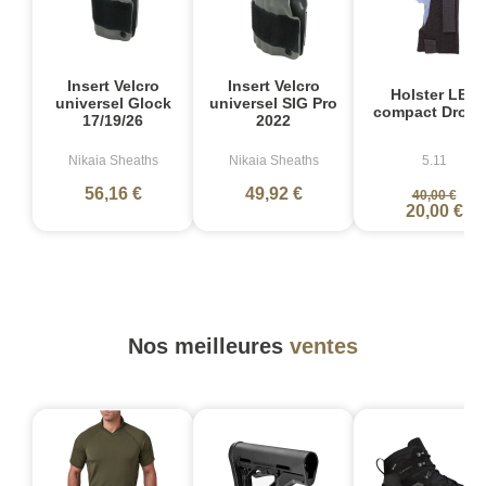
Insert Velcro
Insert Velcro
Holster LBE
universel Glock
universel SIG Pro
compact Droiti
17/19/26
2022
Nikaia Sheaths
Nikaia Sheaths
5.11
56,16 €
49,92 €
40,00 €
20,00 €
Nos meilleures
ventes