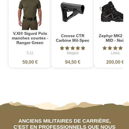
V.XI® Sigurd Polo
Crosse CTR
Zephyr MK2 G
manches courtes -
Carbine Mil-Spec
MID - Noir
Ranger Green
5.11
Magpul
Lowa
59,00 €
94,50 €
200,00 €
ANCIENS MILITAIRES DE CARRIÈRE,
C'EST EN PROFESSIONNELS QUE NOUS