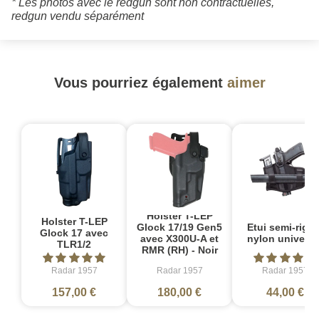
* Les photos avec le redgun sont non contractuelles,
redgun vendu séparément
Vous pourriez également
aimer
Holster T-LEP
Holster T-LEP
Etui semi-rigid
Glock 17/19 Gen5
Glock 17 avec
nylon universe
avec X300U-A et
TLR1/2
RMR (RH) - Noir
Radar 1957
Radar 1957
Radar 1957
157,00 €
180,00 €
44,00 €