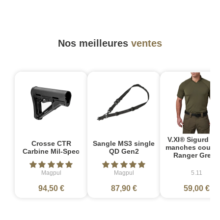
Nos meilleures
ventes
V.XI® Sigurd Po
Crosse CTR
Sangle MS3 single
manches courte
Carbine Mil-Spec
QD Gen2
Ranger Green
Magpul
Magpul
5.11
94,50 €
87,90 €
59,00 €