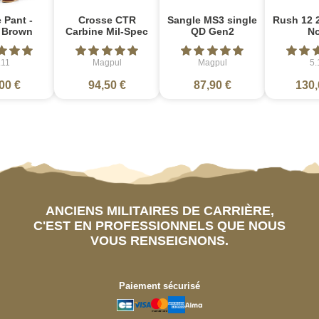
 Pant -
Crosse CTR
Sangle MS3 single
Rush 12 2
e Brown
Carbine Mil-Spec
QD Gen2
No
.11
Magpul
Magpul
5.
00 €
94,50 €
87,90 €
130,
ANCIENS MILITAIRES DE CARRIÈRE,
C'EST EN PROFESSIONNELS QUE NOUS
VOUS RENSEIGNONS.
Paiement sécurisé