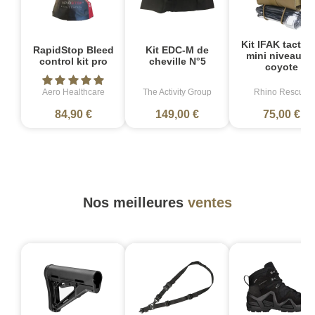
Kit IFAK tactiq
RapidStop Bleed
Kit EDC-M de
mini niveau 1 
control kit pro
cheville N°5
coyote
Aero Healthcare
The Activity Group
Rhino Rescue
84,90 €
149,00 €
75,00 €
Nos meilleures
ventes