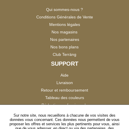
Qui sommes-nous ?
Conditions Générales de Vente
Mentions légales
Nos magasins
Nos partenaires
Nos bons plans
Club Terräng
SUPPORT
Aide
Livraison
Retour et remboursement
Tableau des couleurs
Réduction professionnels
Catalogues
Sur notre site, nous recueillons à chacune de vos visites des
données vous concernant. Ces données nous permettent de vous
Satisfaction Clients
proposer les offres et services les plus pertinents pour vous, ainsi
que de vous adresser, en direct ou via des partenaires, des