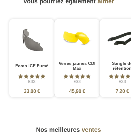
Vous pourriez également
aimer
Verres jaunes CDI
Sangle de
Ecran ICE Fumé
Max
rétention
ESS
ESS
ESS
33,00 €
45,90 €
7,20 €
Nos meilleures
ventes