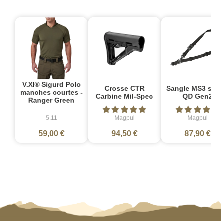
V.XI® Sigurd Polo
Crosse CTR
Sangle MS3 sin
manches courtes -
Carbine Mil-Spec
QD Gen2
Ranger Green
5.11
Magpul
Magpul
59,00 €
94,50 €
87,90 €