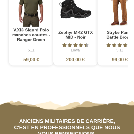
V.XI® Sigurd Polo
Zephyr MK2 GTX
Stryke Pant -
manches courtes -
MID - Noir
Battle Brown
Ranger Green
5.11
Lowa
5.11
59,00 €
200,00 €
99,00 €
ANCIENS MILITAIRES DE CARRIÈRE,
C'EST EN PROFESSIONNELS QUE NOUS
VOUS RENSEIGNONS.