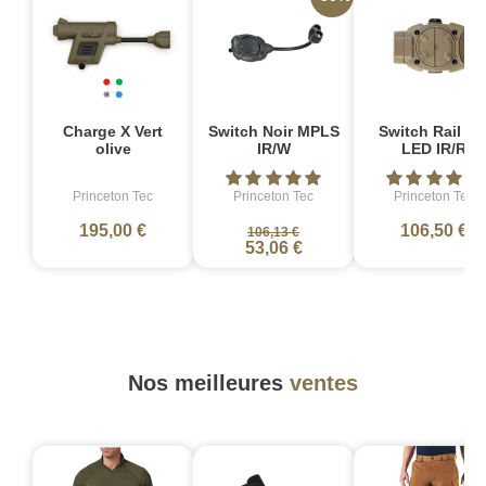
Charge X Vert
Switch Noir MPLS
Switch Rail ta
olive
IR/W
LED IR/R
Princeton Tec
Princeton Tec
Princeton Tec
195,00 €
106,50 €
106,13 €
53,06 €
Nos meilleures
ventes