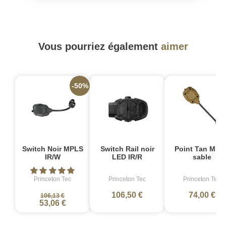
Vous pourriez également
aimer
-50%
Switch Noir MPLS
Switch Rail noir
Point Tan MPL
IR/W
LED IR/R
sable
Princeton Tec
Princeton Tec
Princeton Tec
106,50 €
74,00 €
106,13 €
53,06 €