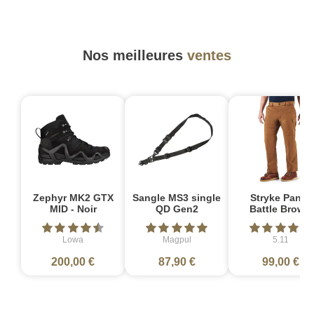
Nos meilleures
ventes
Zephyr MK2 GTX
Sangle MS3 single
Stryke Pant -
MID - Noir
QD Gen2
Battle Brown
Lowa
Magpul
5.11
200,00 €
87,90 €
99,00 €