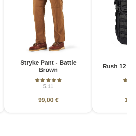
Stryke Pant - Battle
Rush 12 2.0
Brown
5.11
5
99,00 €
130