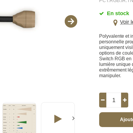
PCT.RGB.IR.T
En stock
Voir 
Polyvalente et i
personnelle pro
uniquement visi
options de coul
Switch RGB en 
lumière unique 
extrêmement légè
manipuler.
Ajout