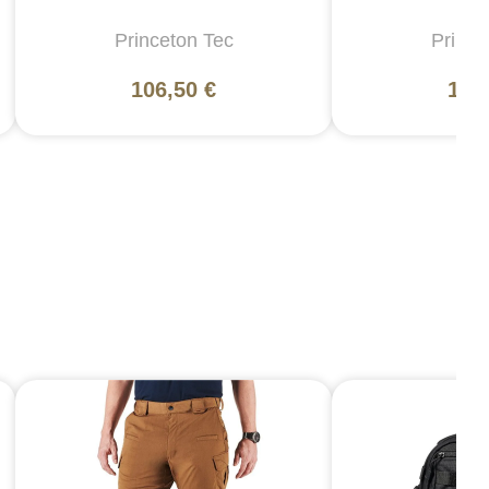
Princeton Tec
Prince
106,50 €
106