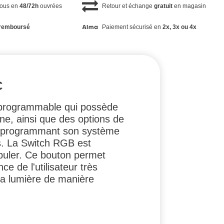
vous en
48/72h
ouvrées
Retour et échange
gratuit
en magasin
remboursé
Paiement sécurisé en
2x, 3x ou 4x
C
le programmable qui possède
ne, ainsi que des options de
en programmant son système
s. La Switch RGB est
ipuler. Ce bouton permet
e de l'utilisateur très
 la lumière de manière