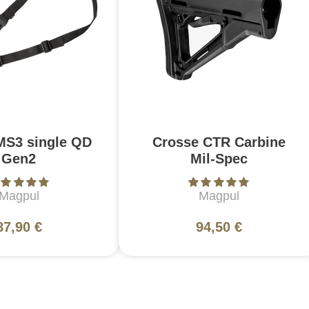
MS3 single QD
Crosse CTR Carbine
Gen2
Mil-Spec
Magpul
Magpul
87,90 €
94,50 €